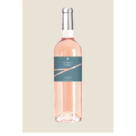
23.40€