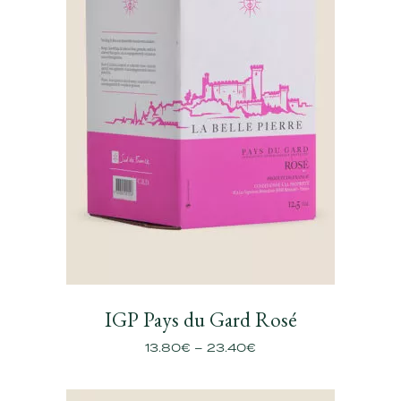
IGP Pays du Gard Rosé
13.80
€
–
23.40
€
Plage
de
prix :
13.80€
à