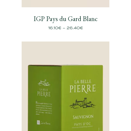
IGP Pays du Gard Blanc
16.10
€
–
26.40
€
Plage
de
prix :
16.10€
à
26.40€